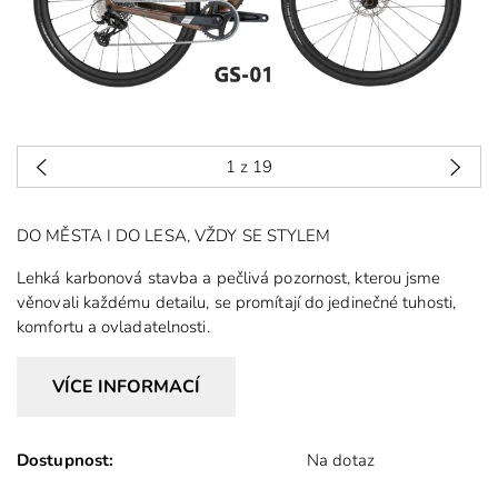
1
z 19
DO MĚSTA I DO LESA, VŽDY SE STYLEM
Lehká karbonová stavba a pečlivá pozornost, kterou jsme
věnovali každému detailu, se promítají do jedinečné tuhosti,
komfortu a ovladatelnosti.
VÍCE INFORMACÍ
Gravelové kolo CORTI GLADIUS nabízí perfektní kombinaci
výkonu a stylu pro vaše dobrodružství S lehkým a tuhým
Dostupnost:
Na dotaz
karbonovým rámem určeným pro vysoké rychlosti na silnicích