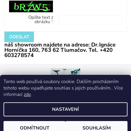
Opište text z
obrázku
náš showroom najdete na adrese: Dr.Ignáce
Horníčka 160, 763 62 Tlumačov. Tel. +420
603278574
Tento web používá soubory cookie. Dalším procházením
tohoto webu vyjadřujete souhlas s jejich používáním.. Více
informací
zde
.
NASTAVENÍ
2026 © Corti, všechna práva vyhrazena
Vytvořil Shoptet
ODMÍTNOUT
SOUHLASÍM