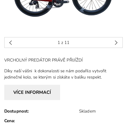
1
z 11
VRCHOLNÝ PREDÁTOR PRÁVĚ PŘIJÍŽDÍ
Díky naší vášni k dokonalosti se nám podařilo vytvořit
jedinečné kolo
, se kterým si získáte v balíku respekt.
VÍCE INFORMACÍ
PREDATORE je kolo navržené pro maximální využití vašich
cyklistických schopností. Díky lehkému aerodynamickému
Dostupnost:
Skladem
rámu se sportovní geometrií a sníženou horní trubkou budete
Cena:
předurčeni ke zdolávání těch nejtěžších silničních stoupání.