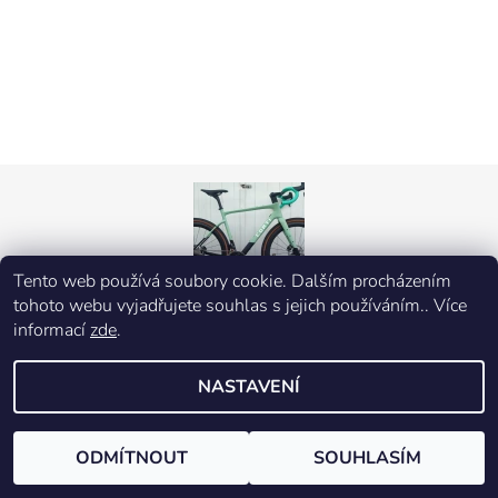
Tento web používá soubory cookie. Dalším procházením
tohoto webu vyjadřujete souhlas s jejich používáním.. Více
informací
zde
.
2026 © Corti, všechna práva vyhrazena
NASTAVENÍ
Vytvořil Shoptet
ODMÍTNOUT
SOUHLASÍM